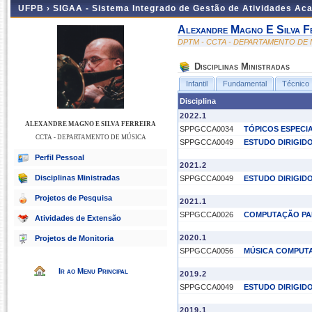
UFPB ›
SIGAA - Sistema Integrado de Gestão de Atividades Ac
Alexandre Magno E Silva F
DPTM - CCTA - DEPARTAMENTO DE
Disciplinas Ministradas
Infantil
Fundamental
Técnico
Disciplina
2022.1
ALEXANDRE MAGNO E SILVA FERREIRA
SPPGCCA0034
TÓPICOS ESPECI
CCTA - DEPARTAMENTO DE MÚSICA
SPPGCCA0049
ESTUDO DIRIGID
Perfil Pessoal
2021.2
Disciplinas Ministradas
SPPGCCA0049
ESTUDO DIRIGID
Projetos de Pesquisa
2021.1
SPPGCCA0026
COMPUTAÇÃO PA
Atividades de Extensão
2020.1
Projetos de Monitoria
SPPGCCA0056
MÚSICA COMPUT
Ir ao Menu Principal
2019.2
SPPGCCA0049
ESTUDO DIRIGID
2019.1