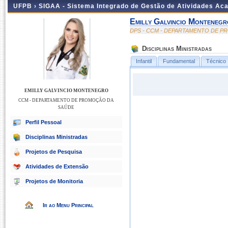
UFPB ›
SIGAA - Sistema Integrado de Gestão de Atividades Ac
Emilly Galvincio Montenegr
DPS - CCM - DEPARTAMENTO DE 
Disciplinas Ministradas
Infantil
Fundamental
Técnico
EMILLY GALVINCIO MONTENEGRO
CCM - DEPARTAMENTO DE PROMOÇÃO DA
SAÚDE
Perfil Pessoal
Disciplinas Ministradas
Projetos de Pesquisa
Atividades de Extensão
Projetos de Monitoria
Ir ao Menu Principal