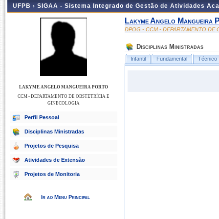
UFPB ›
SIGAA - Sistema Integrado de Gestão de Atividades Ac
Lakyme Angelo Mangueira 
DPOG - CCM - DEPARTAMENTO DE 
Disciplinas Ministradas
Infantil
Fundamental
Técnico
LAKYME ANGELO MANGUEIRA PORTO
CCM - DEPARTAMENTO DE OBSTETRÍCIA E
GINECOLOGIA
Perfil Pessoal
Disciplinas Ministradas
Projetos de Pesquisa
Atividades de Extensão
Projetos de Monitoria
Ir ao Menu Principal