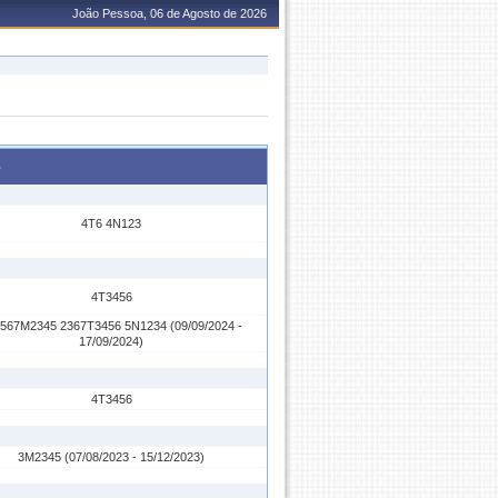
João Pessoa, 06 de Agosto de 2026
o
4T6 4N123
4T3456
567M2345 2367T3456 5N1234 (09/09/2024 -
17/09/2024)
4T3456
3M2345 (07/08/2023 - 15/12/2023)