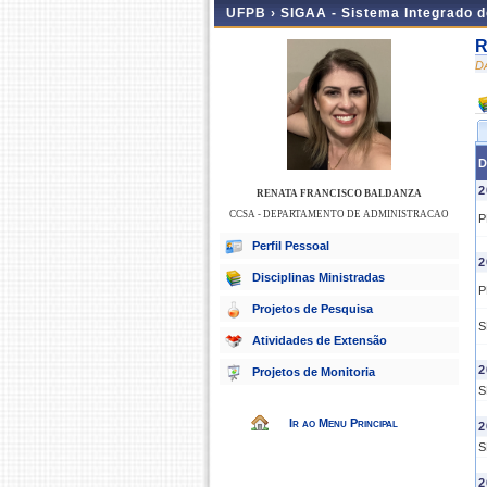
UFPB ›
SIGAA - Sistema Integrado 
R
D
D
2
RENATA FRANCISCO BALDANZA
CCSA - DEPARTAMENTO DE ADMINISTRACAO
P
Perfil Pessoal
2
Disciplinas Ministradas
P
Projetos de Pesquisa
S
Atividades de Extensão
2
Projetos de Monitoria
S
Ir ao Menu Principal
2
S
2