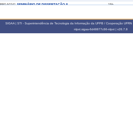
PPGA0241
SEMINÁRIO DE DISSERTAÇÃO II
15h
PPGA0245
SEMINÁRIO DE TESE III
15h
022.2
SIGAA | STI - Superintendência de Tecnologia da Informação da UFPB / Cooperação UFRN 
PPGA0131
MÉTODOS QUALITATIVOS EM ADMINISTRAÇÃO II
30h
nlpxt.sigaa-6d48877c66-nlpxt |
v26.7.8
PPGA0261
CIBERCULTURA
60h
022.1
PPGA0234
MARKETING GERENCIAL
60h
PPGA0245
SEMINÁRIO DE TESE III
15h
021.2
PPGA0261
CIBERCULTURA
60h
021.1
PPGA0234
MARKETING GERENCIAL
60h
020.1
PPGA0261
CIBERCULTURA
60h
019.2
PPGA0261
CIBERCULTURA
60h
019.1
PPGA0225
CONSUMO E CIBERCULTURA
60h