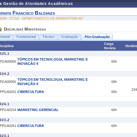
de Gestão de Atividades Acadêmicas
enata Francisco Baldanza
ADM - CCSA - DEPARTAMENTO DE ADMINISTRACAO
Disciplinas Ministradas
Infantil
Fundamental
Técnico
Graduação
Pós-Graduação
Carga
isciplina
Horári
Horária
025.1
TÓPICOS EM TECNOLOGIA, MARKETING E
PGA00056
60h
INOVAÇÃO II
024.2
TÓPICOS EM TECNOLOGIA, MARKETING E
PGA00056
60h
INOVAÇÃO II
234
PPGA0261
CIBERCULTURA
60h
024.1
PPGA0234
MARKETING GERENCIAL
60h
023.2
PPGA0261
CIBERCULTURA
60h
023.1