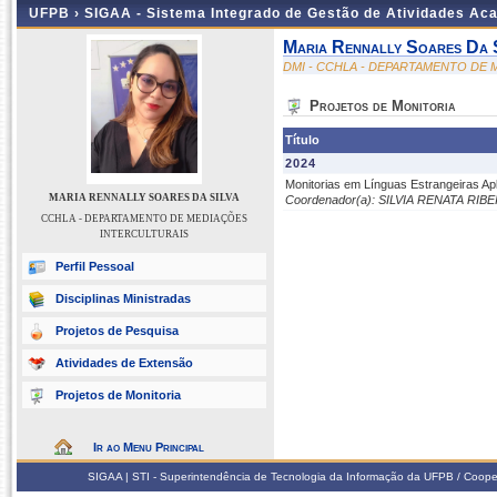
UFPB ›
SIGAA - Sistema Integrado de Gestão de Atividades Ac
Maria Rennally Soares Da 
DMI - CCHLA - DEPARTAMENTO DE
Projetos de Monitoria
Título
2024
Monitorias em Línguas Estrangeiras Apl
MARIA RENNALLY SOARES DA SILVA
Coordenador(a): SILVIA RENATA RIB
CCHLA - DEPARTAMENTO DE MEDIAÇÕES
INTERCULTURAIS
Perfil Pessoal
Disciplinas Ministradas
Projetos de Pesquisa
Atividades de Extensão
Projetos de Monitoria
Ir ao Menu Principal
SIGAA | STI - Superintendência de Tecnologia da Informação da UFPB / Coope