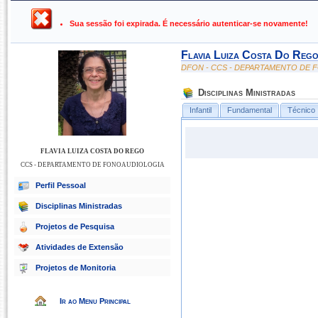
UFPB ›
SIGAA - Sistema Integrado de Gestão de Atividades Ac
Sua sessão foi expirada. É necessário autenticar-se novamente!
Flavia Luiza Costa Do Reg
DFON - CCS - DEPARTAMENTO DE
Disciplinas Ministradas
Infantil
Fundamental
Técnico
FLAVIA LUIZA COSTA DO REGO
CCS - DEPARTAMENTO DE FONOAUDIOLOGIA
Perfil Pessoal
Disciplinas Ministradas
Projetos de Pesquisa
Atividades de Extensão
Projetos de Monitoria
Ir ao Menu Principal