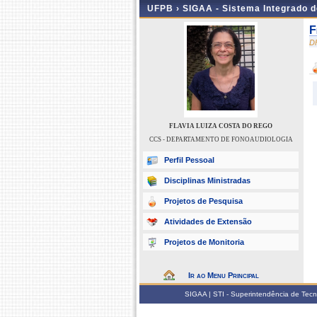
UFPB ›
SIGAA - Sistema Integrado 
F
D
FLAVIA LUIZA COSTA DO REGO
CCS - DEPARTAMENTO DE FONOAUDIOLOGIA
Perfil Pessoal
Disciplinas Ministradas
Projetos de Pesquisa
Atividades de Extensão
Projetos de Monitoria
Ir ao Menu Principal
SIGAA | STI - Superintendência de Tec