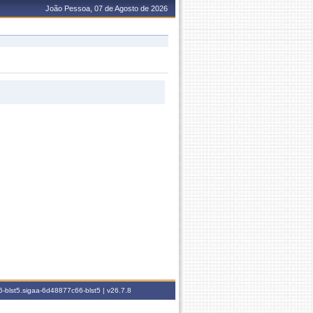
João Pessoa, 07 de Agosto de 2026
-blst5.sigaa-6d48877c66-blst5 |
v26.7.8