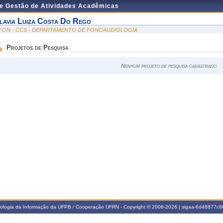
de Gestão de Atividades Acadêmicas
lavia Luiza Costa Do Rego
FON - CCS - DEPARTAMENTO DE FONOAUDIOLOGIA
Projetos de Pesquisa
Nenhum projeto de pesquisa cadastrado
nologia da Informação da UFPB / Cooperação UFRN - Copyright © 2006-2026 | sigaa-6d48877c66