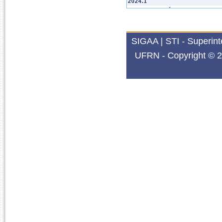
2024.1
SPPDH0012
TÓPICOS ESPECIAIS 
2023.2
SPPDH0004
SEMINÁRIO DE DISS
SIGAA | STI - Superin
2023.1
UFRN - Copyright © 2
SPPDH0012
TÓPICOS ESPECIAIS 
2022.2
SPPDH0003
METODOLOGIA DA P
2022.1
SPPDH0012
TÓPICOS ESPECIAIS 
2021.1
SPPDH0014
TÓPICOS ESPECIAIS 
2020.1
SPPDH0013
TÓPICOS ESPECIAIS 
2019.1
SPPDH0013
TÓPICOS ESPECIAIS 