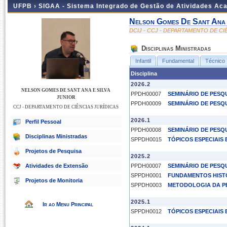
UFPB ›
SIGAA - Sistema Integrado de Gestão de Atividades Ac
Nelson Gomes De Sant Ana 
DCIJ - CCJ - DEPARTAMENTO DE CI
Disciplinas Ministradas
Infantil
Fundamental
Técnico
Disciplina
2026.2
NELSON GOMES DE SANT ANA E SILVA
PPDH00007
SEMINÁRIO DE PESQU
JUNIOR
PPDH00009
SEMINÁRIO DE PESQUI
CCJ - DEPARTAMENTO DE CIÊNCIAS JURÍDICAS
2026.1
Perfil Pessoal
PPDH00008
SEMINÁRIO DE PESQU
Disciplinas Ministradas
SPPDH0015
TÓPICOS ESPECIAIS
Projetos de Pesquisa
2025.2
Atividades de Extensão
PPDH00007
SEMINÁRIO DE PESQU
SPPDH0001
FUNDAMENTOS HIST
Projetos de Monitoria
SPPDH0003
METODOLOGIA DA P
2025.1
Ir ao Menu Principal
SPPDH0012
TÓPICOS ESPECIAIS 