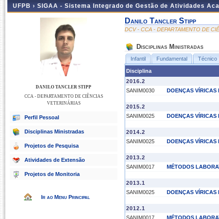
UFPB ›
SIGAA - Sistema Integrado de Gestão de Atividades Ac
Danilo Tancler Stipp
DCV - CCA - DEPARTAMENTO DE CI
Disciplinas Ministradas
Infantil
Fundamental
Técnico
Disciplina
2016.2
DANILO TANCLER STIPP
SANIM0030
DOENÇAS VÍRICAS 
CCA - DEPARTAMENTO DE CIÊNCIAS
VETERINÁRIAS
2015.2
SANIM0025
DOENÇAS VÍRICAS 
Perfil Pessoal
Disciplinas Ministradas
2014.2
SANIM0025
DOENÇAS VÍRICAS 
Projetos de Pesquisa
2013.2
Atividades de Extensão
SANIM0017
MÉTODOS LABORAT
Projetos de Monitoria
2013.1
SANIM0025
DOENÇAS VÍRICAS 
Ir ao Menu Principal
2012.1
SANIM0017
MÉTODOS LABORAT