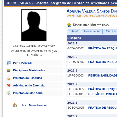
UFPB ›
SIGAA - Sistema Integrado de Gestão de Atividades Ac
Adriana Valeria Santos Din
DHPE - CE - DEPARTAMENTO DE H
Disciplinas Ministradas
Infantil
Fundamental
Técnico
Disciplina
2026.1
ADRIANA VALERIA SANTOS DINIZ
GEOA00007
PRÁTICA DA PESQUI
CE - DEPARTAMENTO DE HABILITAÇÃO
PEDAGÓGICA
2025.2
GEOA00006
PRÁTICA DA PESQUI
Perfil Pessoal
Disciplinas Ministradas
2023.2
MPPG00003
RESPONSABILIDADE
Projetos de Pesquisa
2021.2
Atividades de Extensão
SGEOA0005
PRÁTICA DE PESQU
Projetos de Monitoria
SGEOA0011
GESTÃO DE PROJE
2021.1
Ir ao Menu Principal
SGEOA0005
PRÁTICA DE PESQU
2020.2