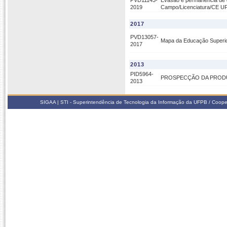
PVD11143-
Evasão e permanência de 
2019
Campo/Licenciatura/CE U
2017
PVD13057-
Mapa da Educação Superior 
2017
2013
PID5964-
PROSPECÇÃO DA PRODU
2013
SIGAA | STI - Superintendência de Tecnologia da Informação da UFPB / Coope