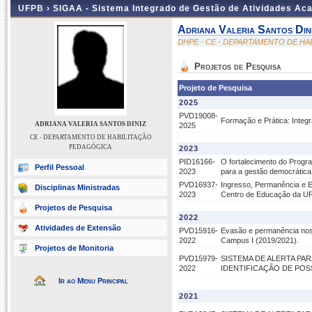
UFPB ›
SIGAA - Sistema Integrado de Gestão de Atividades Ac
Adriana Valeria Santos Din
DHPE - CE - DEPARTAMENTO DE H
Projetos de Pesquisa
Projeto de Pesquisa
2025
PVD19008-
Formação e Prática: Inte
ADRIANA VALERIA SANTOS DINIZ
2025
CE - DEPARTAMENTO DE HABILITAÇÃO
PEDAGÓGICA
2023
PID16166-
O fortalecimento do Progr
Perfil Pessoal
2023
para a gestão democrática
PVD16937-
Ingresso, Permanência e 
Disciplinas Ministradas
2023
Centro de Educação da U
Projetos de Pesquisa
2022
Atividades de Extensão
PVD15916-
Evasão e permanência nos
2022
Campus I (2019/2021).
Projetos de Monitoria
PVD15979-
SISTEMA DE ALERTA PA
2022
IDENTIFICAÇÃO DE PO
Ir ao Menu Principal
2021