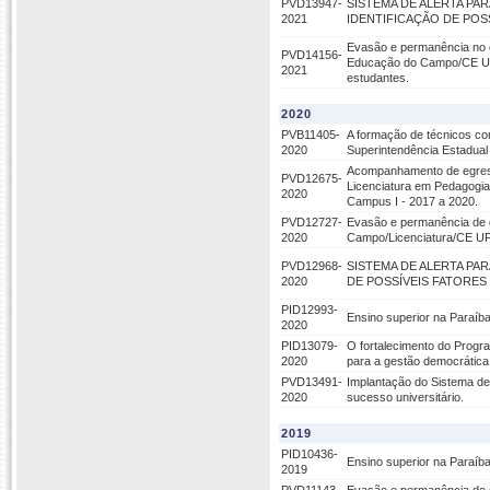
PVD13947-
SISTEMA DE ALERTA PA
2021
IDENTIFICAÇÃO DE POS
Evasão e permanência no 
PVD14156-
Educação do Campo/CE UFP
2021
estudantes.
2020
PVB11405-
A formação de técnicos co
2020
Superintendência Estadual
Acompanhamento de egress
PVD12675-
Licenciatura em Pedagog
2020
Campus I - 2017 a 2020.
PVD12727-
Evasão e permanência de 
2020
Campo/Licenciatura/CE UF
PVD12968-
SISTEMA DE ALERTA PA
2020
DE POSSÍVEIS FATORES
PID12993-
Ensino superior na Paraíb
2020
PID13079-
O fortalecimento do Progr
2020
para a gestão democrática
PVD13491-
Implantação do Sistema d
2020
sucesso universitário.
2019
PID10436-
Ensino superior na Paraíba
2019