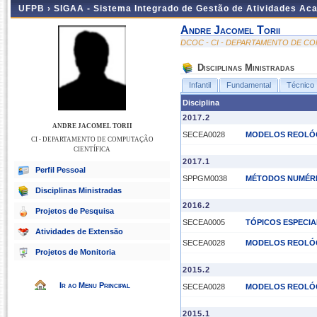
UFPB ›
SIGAA - Sistema Integrado de Gestão de Atividades Ac
Andre Jacomel Torii
DCOC - CI - DEPARTAMENTO DE C
Disciplinas Ministradas
Infantil
Fundamental
Técnico
Disciplina
2017.2
ANDRE JACOMEL TORII
SECEA0028
MODELOS REOLÓG
CI - DEPARTAMENTO DE COMPUTAÇÃO
CIENTÍFICA
2017.1
Perfil Pessoal
SPPGM0038
MÉTODOS NUMÉR
Disciplinas Ministradas
2016.2
Projetos de Pesquisa
SECEA0005
TÓPICOS ESPECIA
Atividades de Extensão
SECEA0028
MODELOS REOLÓG
Projetos de Monitoria
2015.2
Ir ao Menu Principal
SECEA0028
MODELOS REOLÓG
2015.1