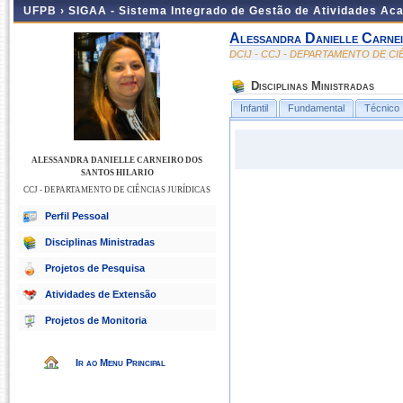
UFPB ›
SIGAA - Sistema Integrado de Gestão de Atividades Ac
Alessandra Danielle Carne
DCIJ - CCJ - DEPARTAMENTO DE CI
Disciplinas Ministradas
Infantil
Fundamental
Técnico
ALESSANDRA DANIELLE CARNEIRO DOS
SANTOS HILARIO
CCJ - DEPARTAMENTO DE CIÊNCIAS JURÍDICAS
Perfil Pessoal
Disciplinas Ministradas
Projetos de Pesquisa
Atividades de Extensão
Projetos de Monitoria
Ir ao Menu Principal