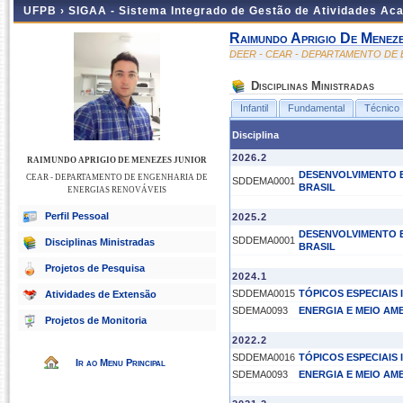
UFPB ›
SIGAA - Sistema Integrado de Gestão de Atividades Ac
Raimundo Aprigio De Meneze
DEER - CEAR - DEPARTAMENTO DE
Disciplinas Ministradas
Infantil
Fundamental
Técnico
Disciplina
2026.2
RAIMUNDO APRIGIO DE MENEZES JUNIOR
DESENVOLVIMENTO E
CEAR - DEPARTAMENTO DE ENGENHARIA DE
SDDEMA0001
BRASIL
ENERGIAS RENOVÁVEIS
Perfil Pessoal
2025.2
DESENVOLVIMENTO E
SDDEMA0001
Disciplinas Ministradas
BRASIL
Projetos de Pesquisa
2024.1
SDDEMA0015
TÓPICOS ESPECIAIS I
Atividades de Extensão
SDEMA0093
ENERGIA E MEIO AM
Projetos de Monitoria
2022.2
SDDEMA0016
TÓPICOS ESPECIAIS I
Ir ao Menu Principal
SDEMA0093
ENERGIA E MEIO AM