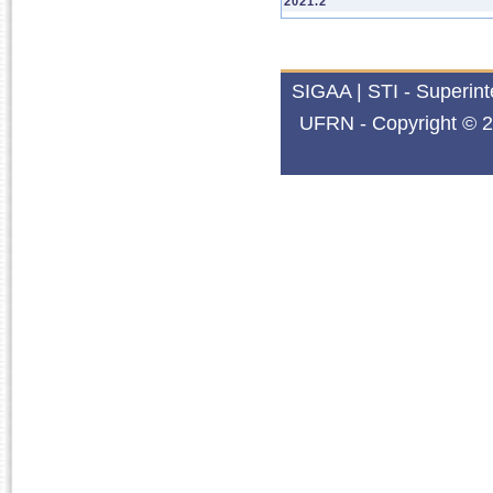
2021.2
SDEMA0093
ENERGIA E MEIO AM
2021.1
SDDEMA0016
TÓPICOS ESPECIAIS I
SIGAA | STI - Superin
2020.2
UFRN - Copyright © 2
DESENVOLVIMENTO E
SDDEMA0001
BRASIL
SDDEMA0016
TÓPICOS ESPECIAIS I
2020.1
SDEMA0093
ENERGIA E MEIO AM
2019.2
SDDEMA0007
SEMINÁRIO DE TESE I
SDDEMA0015
TÓPICOS ESPECIAIS I
2019.1
DESENVOLVIMENTO E
SDDEMA0001
BRASIL
SDEMA0093
ENERGIA E MEIO AM
2018.1
1703038
TOPICOS ESPECIAIS