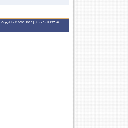
RMAÇÃO
30h
7M34
60h
4M2345
- Copyright © 2006-2026 | sigaa-6d48877c66-
RMAÇÃO
30h
7T45
5M2345 5T234
60h
(21/03/2024 - 23/05/2024)
60h
5M2345
5M2345 5T234
60h
(27/04/2023 - 27/07/2023)
60h
4M2345
30h
7M45
60h
3T3456