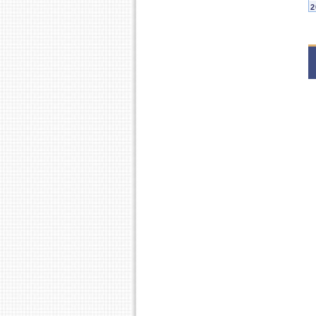
2
E
E
2
E
S
2
E
2
S
2
1
1
1
2