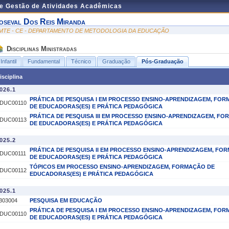
de Gestão de Atividades Acadêmicas
oseval Dos Reis Miranda
MTE - CE - DEPARTAMENTO DE METODOLOGIA DA EDUCAÇÃO
Disciplinas Ministradas
Infantil
Fundamental
Técnico
Graduação
Pós-Graduação
isciplina
026.1
PRÁTICA DE PESQUISA I EM PROCESSO ENSINO-APRENDIZAGEM, FO
DUC00110
DE EDUCADORAS(ES) E PRÁTICA PEDAGÓGICA
PRÁTICA DE PESQUISA III EM PROCESSO ENSINO-APRENDIZAGEM, F
DUC00113
DE EDUCADORAS(ES) E PRÁTICA PEDAGÓGICA
025.2
PRÁTICA DE PESQUISA II EM PROCESSO ENSINO-APRENDIZAGEM, FO
DUC00111
DE EDUCADORAS(ES) E PRÁTICA PEDAGÓGICA
TÓPICOS EM PROCESSO ENSINO-APRENDIZAGEM, FORMAÇÃO DE
DUC00112
EDUCADORAS(ES) E PRÁTICA PEDAGÓGICA
025.1
303004
PESQUISA EM EDUCAÇÃO
PRÁTICA DE PESQUISA I EM PROCESSO ENSINO-APRENDIZAGEM, FO
DUC00110
DE EDUCADORAS(ES) E PRÁTICA PEDAGÓGICA