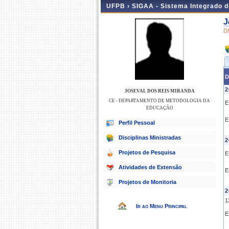
UFPB ›
SIGAA - Sistema Integrado 
J
D
D
2
JOSEVAL DOS REIS MIRANDA
CE - DEPARTAMENTO DE METODOLOGIA DA
E
EDUCAÇÃO
E
Perfil Pessoal
Disciplinas Ministradas
2
Projetos de Pesquisa
E
Atividades de Extensão
E
Projetos de Monitoria
2
1
Ir ao Menu Principal
E