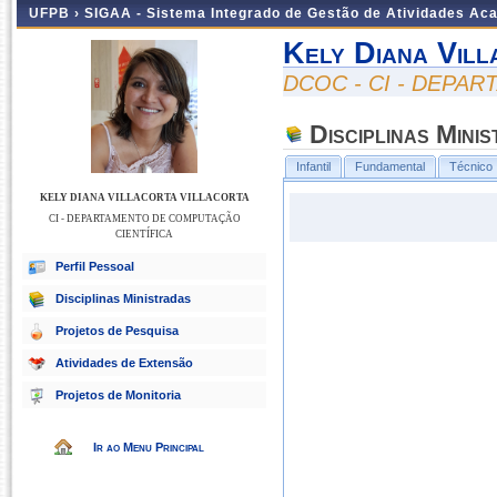
UFPB ›
SIGAA - Sistema Integrado de Gestão de Atividades Ac
Kely Diana Vill
DCOC - CI - DEPA
Disciplinas Mini
Infantil
Fundamental
Técnico
KELY DIANA VILLACORTA VILLACORTA
CI - DEPARTAMENTO DE COMPUTAÇÃO
CIENTÍFICA
Perfil Pessoal
Disciplinas Ministradas
Projetos de Pesquisa
Atividades de Extensão
Projetos de Monitoria
Ir ao Menu Principal