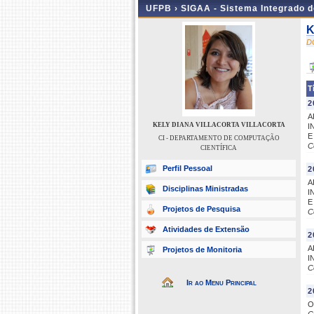
UFPB ›
SIGAA - Sistema Integrado 
K
D
T
2
A
KELY DIANA VILLACORTA VILLACORTA
I
E
CI - DEPARTAMENTO DE COMPUTAÇÃO
C
CIENTÍFICA
Perfil Pessoal
2
A
Disciplinas Ministradas
I
E
Projetos de Pesquisa
C
Atividades de Extensão
2
A
Projetos de Monitoria
I
C
Ir ao Menu Principal
2
O