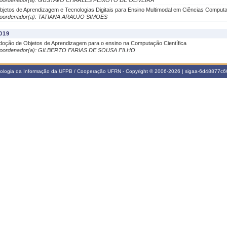
oordenador(a): GUSTAVO CHARLES PEIXOTO DE OLIVEIRA
bjetos de Aprendizagem e Tecnologias Digitais para Ensino Multimodal em Ciências Computa
oordenador(a): TATIANA ARAUJO SIMOES
019
doção de Objetos de Aprendizagem para o ensino na Computação Científica
oordenador(a): GILBERTO FARIAS DE SOUSA FILHO
nologia da Informação da UFPB / Cooperação UFRN - Copyright © 2006-2026 | sigaa-6d48877c66