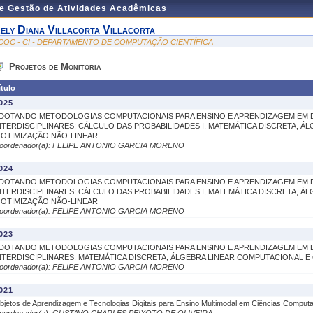
de Gestão de Atividades Acadêmicas
ely Diana Villacorta Villacorta
COC - CI - DEPARTAMENTO DE COMPUTAÇÃO CIENTÍFICA
Projetos de Monitoria
ítulo
025
DOTANDO METODOLOGIAS COMPUTACIONAIS PARA ENSINO E APRENDIZAGEM EM D
NTERDISCIPLINARES: CÁLCULO DAS PROBABILIDADES I, MATEMÁTICA DISCRETA, 
 OTIMIZAÇÃO NÃO-LINEAR
oordenador(a): FELIPE ANTONIO GARCIA MORENO
024
DOTANDO METODOLOGIAS COMPUTACIONAIS PARA ENSINO E APRENDIZAGEM EM D
NTERDISCIPLINARES: CÁLCULO DAS PROBABILIDADES I, MATEMÁTICA DISCRETA, 
 OTIMIZAÇÃO NÃO-LINEAR
oordenador(a): FELIPE ANTONIO GARCIA MORENO
023
DOTANDO METODOLOGIAS COMPUTACIONAIS PARA ENSINO E APRENDIZAGEM EM D
NTERDISCIPLINARES: MATEMÁTICA DISCRETA, ÁLGEBRA LINEAR COMPUTACIONAL E
oordenador(a): FELIPE ANTONIO GARCIA MORENO
021
bjetos de Aprendizagem e Tecnologias Digitais para Ensino Multimodal em Ciências Computa