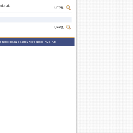
cionais
UFPB.
UFPB.
-nlpxt.sigaa-6d48877c66-nlpxt |
v26.7.8