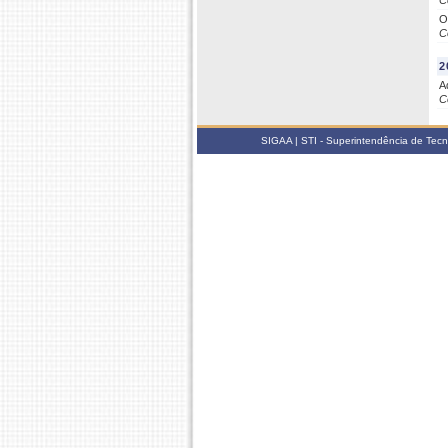
C
O
C
2
A
C
SIGAA | STI - Superintendência de Tec