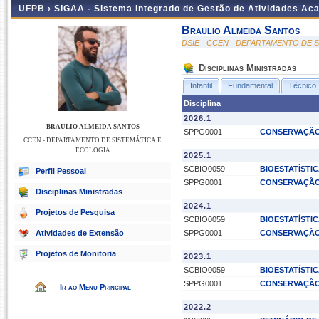
UFPB ›
SIGAA - Sistema Integrado de Gestão de Atividades Ac
Braulio Almeida Santos
DSIE - CCEN - DEPARTAMENTO DE 
Disciplinas Ministradas
Infantil
Fundamental
Técnico
Disciplina
2026.1
BRAULIO ALMEIDA SANTOS
SPPG0001
CONSERVAÇÃO
CCEN - DEPARTAMENTO DE SISTEMÁTICA E
ECOLOGIA
2025.1
SCBIO0059
BIOESTATÍSTI
Perfil Pessoal
SPPG0001
CONSERVAÇÃO
Disciplinas Ministradas
2024.1
Projetos de Pesquisa
SCBIO0059
BIOESTATÍSTI
Atividades de Extensão
SPPG0001
CONSERVAÇÃO
Projetos de Monitoria
2023.1
SCBIO0059
BIOESTATÍSTI
SPPG0001
CONSERVAÇÃO
Ir ao Menu Principal
2022.2