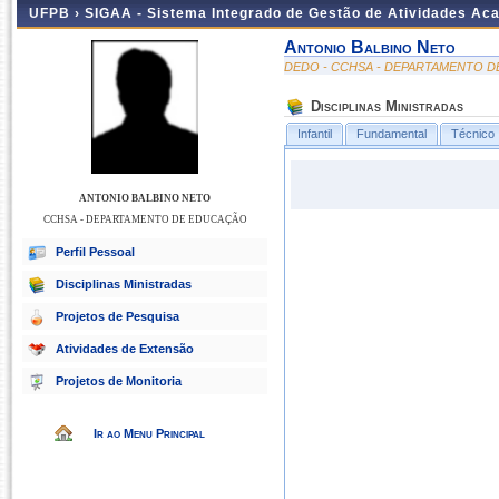
UFPB ›
SIGAA - Sistema Integrado de Gestão de Atividades Ac
Antonio Balbino Neto
DEDO - CCHSA - DEPARTAMENTO 
Disciplinas Ministradas
Infantil
Fundamental
Técnico
ANTONIO BALBINO NETO
CCHSA - DEPARTAMENTO DE EDUCAÇÃO
Perfil Pessoal
Disciplinas Ministradas
Projetos de Pesquisa
Atividades de Extensão
Projetos de Monitoria
Ir ao Menu Principal