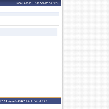
João Pessoa, 07 de Agosto de 2026
6-h2c54.sigaa-6d48877c66-h2c54 |
v26.7.8