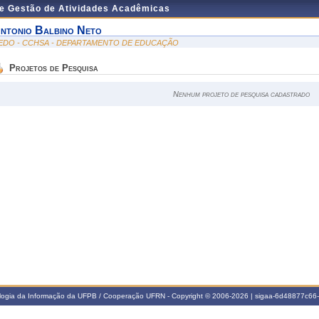
de Gestão de Atividades Acadêmicas
ntonio Balbino Neto
EDO - CCHSA - DEPARTAMENTO DE EDUCAÇÃO
Projetos de Pesquisa
Nenhum projeto de pesquisa cadastrado
ologia da Informação da UFPB / Cooperação UFRN - Copyright © 2006-2026 | sigaa-6d48877c6