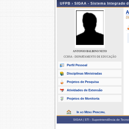
UFPB ›
SIGAA - Sistema Integrado 
A
D
ANTONIO BALBINO NETO
CCHSA - DEPARTAMENTO DE EDUCAÇÃO
Perfil Pessoal
Disciplinas Ministradas
Projetos de Pesquisa
Atividades de Extensão
Projetos de Monitoria
Ir ao Menu Principal
SIGAA | STI - Superintendência de Tecn