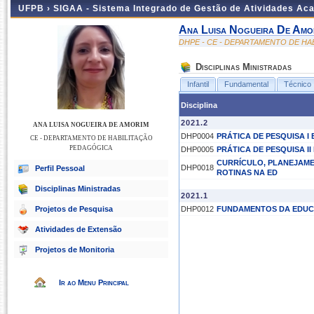
UFPB ›
SIGAA - Sistema Integrado de Gestão de Atividades Ac
Ana Luisa Nogueira De Amo
DHPE - CE - DEPARTAMENTO DE H
Disciplinas Ministradas
Infantil
Fundamental
Técnico
Disciplina
2021.2
ANA LUISA NOGUEIRA DE AMORIM
DHP0004
PRÁTICA DE PESQUISA I
CE - DEPARTAMENTO DE HABILITAÇÃO
PEDAGÓGICA
DHP0005
PRÁTICA DE PESQUISA I
CURRÍCULO, PLANEJAME
DHP0018
Perfil Pessoal
ROTINAS NA ED
Disciplinas Ministradas
2021.1
Projetos de Pesquisa
DHP0012
FUNDAMENTOS DA EDUC
Atividades de Extensão
Projetos de Monitoria
Ir ao Menu Principal