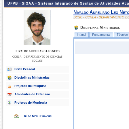
UFPB ›
SIGAA - Sistema Integrado de Gestão de Atividades Ac
Nivaldo Aureliano Leo Net
DCSC - CCHLA - DEPARTAMENTO DE
Disciplinas Ministradas
Infantil
Fundamental
Técnico
NIVALDO AURELIANO LEO NETO
CCHLA - DEPARTAMENTO DE CIÊNCIAS
SOCIAIS
Perfil Pessoal
Disciplinas Ministradas
Projetos de Pesquisa
Atividades de Extensão
Projetos de Monitoria
Ir ao Menu Principal