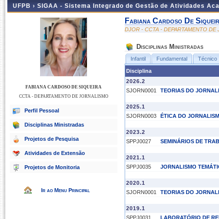
UFPB ›
SIGAA - Sistema Integrado de Gestão de Atividades Ac
Fabiana Cardoso De Siquei
DJOR - CCTA - DEPARTAMENTO DE
Disciplinas Ministradas
Infantil
Fundamental
Técnico
Disciplina
2026.2
FABIANA CARDOSO DE SIQUEIRA
SJORN0001
TEORIAS DO JORNAL
CCTA - DEPARTAMENTO DE JORNALISMO
2025.1
Perfil Pessoal
SJORN0003
ÉTICA DO JORNALIS
Disciplinas Ministradas
2023.2
Projetos de Pesquisa
SPPJ0027
SEMINÁRIOS DE TRA
Atividades de Extensão
2021.1
SPPJ0035
JORNALISMO TEMÁT
Projetos de Monitoria
2020.1
Ir ao Menu Principal
SJORN0001
TEORIAS DO JORNAL
2019.1
SPPJ0031
LABORATÓRIO DE RED