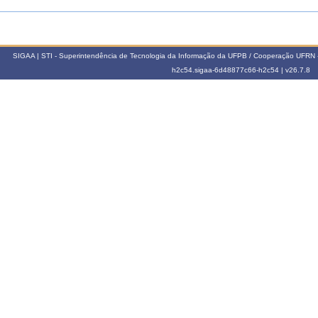
SIGAA | STI - Superintendência de Tecnologia da Informação da UFPB / Cooperação UFRN 
h2c54.sigaa-6d48877c66-h2c54 |
v26.7.8