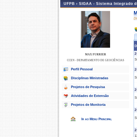
UFPB ›
SIGAA - Sistema Integrado 
M
D
D
2
MAX FURRIER
S
CCEN - DEPARTAMENTO DE GEOCIÊNCIAS
Perfil Pessoal
2
S
Disciplinas Ministradas
Projetos de Pesquisa
2
Atividades de Extensão
S
Projetos de Monitoria
2
S
Ir ao Menu Principal
2
1