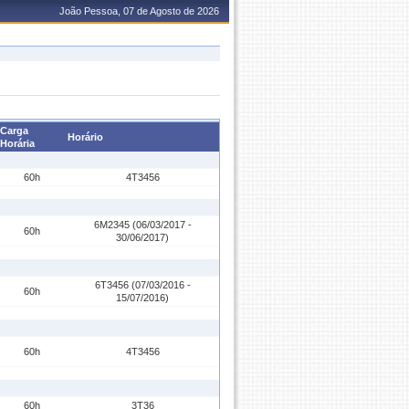
João Pessoa, 07 de Agosto de 2026
Carga
Horário
Horária
60h
4T3456
6M2345 (06/03/2017 -
60h
30/06/2017)
6T3456 (07/03/2016 -
60h
15/07/2016)
60h
4T3456
60h
3T36