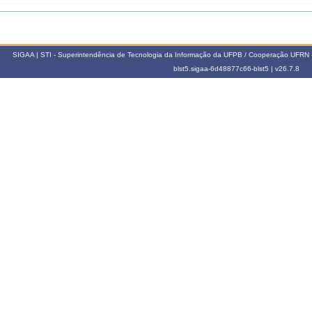
012.1
102039
TÓPICOS ESPECIAIS III
SIGAA | STI - Superintendência de Tecnologia da Informação da UFPB / Cooperação UFRN 
011.1
blst5.sigaa-6d48877c66-blst5 |
v26.7.8
102039
TÓPICOS ESPECIAIS III
010.1
102039
TÓPICOS ESPECIAIS III
009.1
102030
TÓPICOS ESPECIAIS I