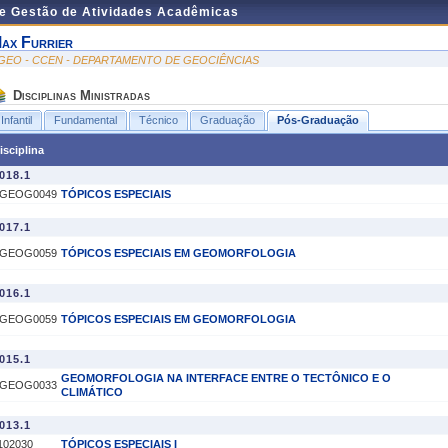
de Gestão de Atividades Acadêmicas
ax Furrier
GEO - CCEN - DEPARTAMENTO DE GEOCIÊNCIAS
Disciplinas Ministradas
Infantil
Fundamental
Técnico
Graduação
Pós-Graduação
isciplina
018.1
GEOG0049
TÓPICOS ESPECIAIS
017.1
GEOG0059
TÓPICOS ESPECIAIS EM GEOMORFOLOGIA
016.1
GEOG0059
TÓPICOS ESPECIAIS EM GEOMORFOLOGIA
015.1
GEOMORFOLOGIA NA INTERFACE ENTRE O TECTÔNICO E O
GEOG0033
CLIMÁTICO
013.1
102030
TÓPICOS ESPECIAIS I