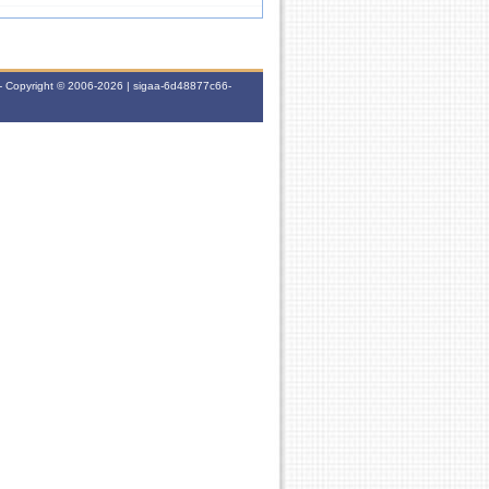
60h
3T3456
- Copyright © 2006-2026 | sigaa-6d48877c66-
60h
-
0h
-
60h
-