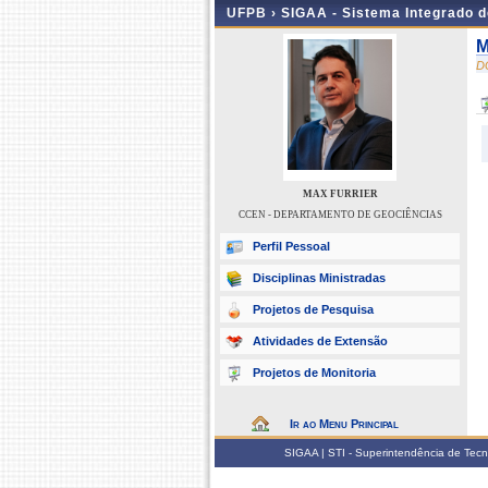
UFPB ›
SIGAA - Sistema Integrado 
M
D
MAX FURRIER
CCEN - DEPARTAMENTO DE GEOCIÊNCIAS
Perfil Pessoal
Disciplinas Ministradas
Projetos de Pesquisa
Atividades de Extensão
Projetos de Monitoria
Ir ao Menu Principal
SIGAA | STI - Superintendência de Tec