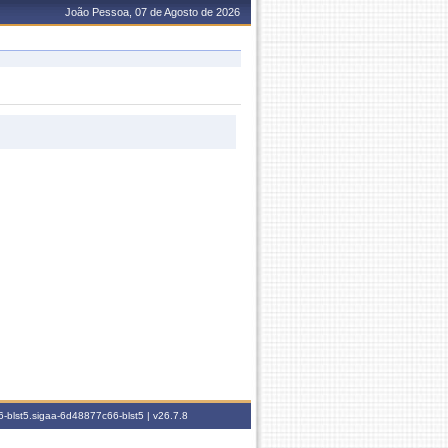
João Pessoa, 07 de Agosto de 2026
-blst5.sigaa-6d48877c66-blst5 |
v26.7.8