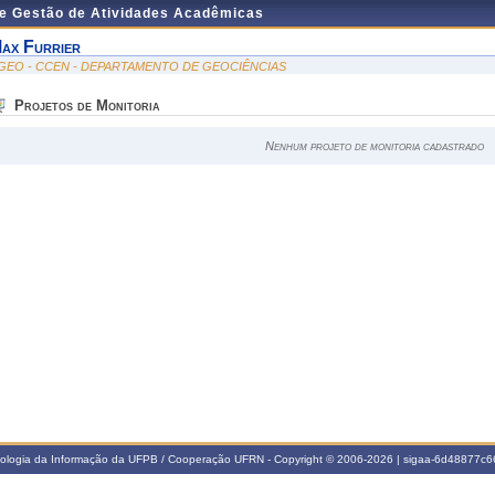
de Gestão de Atividades Acadêmicas
ax Furrier
GEO - CCEN - DEPARTAMENTO DE GEOCIÊNCIAS
Projetos de Monitoria
Nenhum projeto de monitoria cadastrado
nologia da Informação da UFPB / Cooperação UFRN - Copyright © 2006-2026 | sigaa-6d48877c66