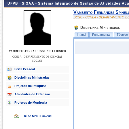
UFPB ›
SIGAA - Sistema Integrado de Gestão de Atividades Ac
Vamberto Fernandes Spinell
DCSC - CCHLA - DEPARTAMENTO DE
Disciplinas Ministradas
Infantil
Fundamental
Técnico
VAMBERTO FERNANDES SPINELLI JUNIOR
CCHLA - DEPARTAMENTO DE CIÊNCIAS
SOCIAIS
Perfil Pessoal
Disciplinas Ministradas
Projetos de Pesquisa
Atividades de Extensão
Projetos de Monitoria
Ir ao Menu Principal