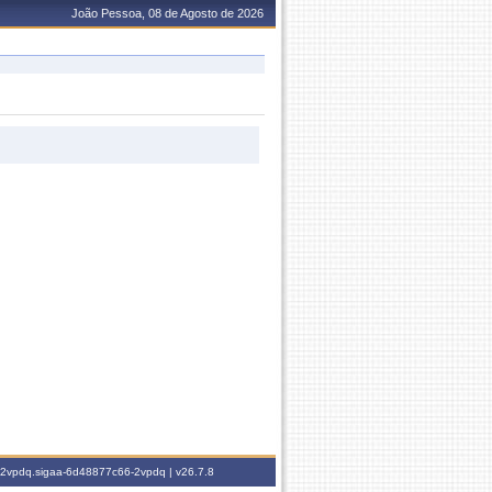
João Pessoa, 08 de Agosto de 2026
6-2vpdq.sigaa-6d48877c66-2vpdq |
v26.7.8