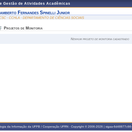
de Gestão de Atividades Acadêmicas
amberto Fernandes Spinelli Junior
CSC - CCHLA - DEPARTAMENTO DE CIÊNCIAS SOCIAIS
Projetos de Monitoria
Nenhum projeto de monitoria cadastrado
ologia da Informação da UFPB / Cooperação UFRN - Copyright © 2006-2026 | sigaa-6d48877c6