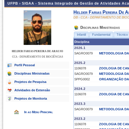
UFPB ›
SIGAA - Sistema Integrado de Gestão de Atividades Ac
Helder Farias Pereira De A
DB - CCA - DEPARTAMENTO DE BIO
Disciplinas Ministradas
Infantil
Fundamental
Técnico
Disciplina
2026.1
HELDER FARIAS PEREIRA DE ARAUJO
SAGRO0079
METODOLOGIA DA 
CCA - DEPARTAMENTO DE BIOCIÊNCIAS
2025.2
Perfil Pessoal
1106078
ZOOLOGIA DE CA
Disciplinas Ministradas
SAGRO0079
METODOLOGIA DA 
SPPG0002
ORGANIZAÇÃO DA 
Projetos de Pesquisa
2024.2
Atividades de Extensão
1106078
ZOOLOGIA DE CA
Projetos de Monitoria
2023.3
SAGRO0079
METODOLOGIA DA 
Ir ao Menu Principal
2023.2
1106078
ZOOLOGIA DE CA