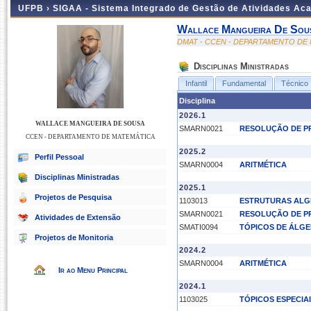
UFPB ›
SIGAA - Sistema Integrado de Gestão de Atividades Ac
Wallace Mangueira De Sou
DMAT - CCEN - DEPARTAMENTO DE
Disciplinas Ministradas
Infantil
Fundamental
Técnico
Disciplina
2026.1
WALLACE MANGUEIRA DE SOUSA
SMARN0021
RESOLUÇÃO DE 
CCEN - DEPARTAMENTO DE MATEMÁTICA
2025.2
Perfil Pessoal
SMARN0004
ARITMÉTICA
Disciplinas Ministradas
2025.1
Projetos de Pesquisa
1103013
ESTRUTURAS ALG
SMARN0021
RESOLUÇÃO DE 
Atividades de Extensão
SMATI0094
TÓPICOS DE ÁLGE
Projetos de Monitoria
2024.2
SMARN0004
ARITMÉTICA
Ir ao Menu Principal
2024.1
1103025
TÓPICOS ESPECIA