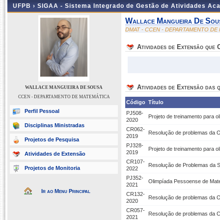
UFPB ›
SIGAA - Sistema Integrado de Gestão de Atividades Ac
Wallace Mangueira De Sou
DMAT - CCEN - DEPARTAMENTO DE
Atividades de Extensão que
Atividades de Extensão das q
WALLACE MANGUEIRA DE SOUSA
CCEN - DEPARTAMENTO DE MATEMÁTICA
Código
Título
Perfil Pessoal
PJ508-
Projeto de treinamento para o
2020
Disciplinas Ministradas
CR062-
Resolução de problemas da O
2019
Projetos de Pesquisa
PJ328-
Projeto de treinamento para o
2019
Atividades de Extensão
CR107-
Resolução de Problemas da S
Projetos de Monitoria
2022
PJ352-
Olimpíada Pessoense de Mat
2021
Ir ao Menu Principal
CR132-
Resolução de problemas da O
2020
CR057-
Resolução de problemas da C
2021