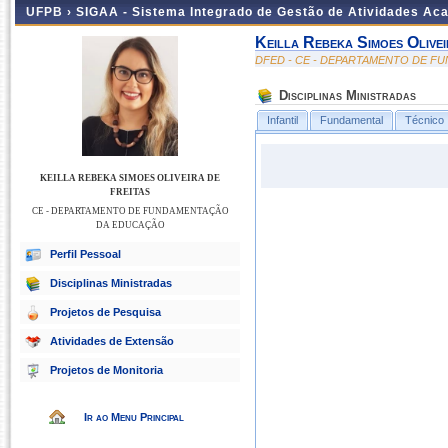
UFPB ›
SIGAA - Sistema Integrado de Gestão de Atividades Ac
Keilla Rebeka Simoes Olivei
DFED - CE - DEPARTAMENTO DE 
Disciplinas Ministradas
Infantil
Fundamental
Técnico
KEILLA REBEKA SIMOES OLIVEIRA DE
FREITAS
CE - DEPARTAMENTO DE FUNDAMENTAÇÃO
DA EDUCAÇÃO
Perfil Pessoal
Disciplinas Ministradas
Projetos de Pesquisa
Atividades de Extensão
Projetos de Monitoria
Ir ao Menu Principal