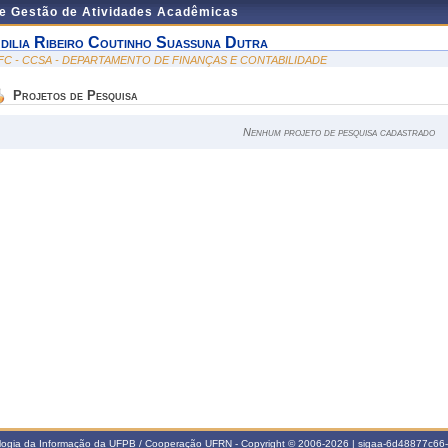
de Gestão de Atividades Acadêmicas
dilia Ribeiro Coutinho Suassuna Dutra
FC - CCSA - DEPARTAMENTO DE FINANÇAS E CONTABILIDADE
Projetos de Pesquisa
Nenhum projeto de pesquisa cadastrado
ologia da Informação da UFPB / Cooperação UFRN - Copyright © 2006-2026 | sigaa-6d48877c6