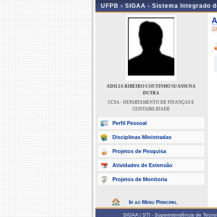
UFPB ›
SIGAA - Sistema Integrado 
A
D
ADILIA RIBEIRO COUTINHO SUASSUNA
DUTRA
CCSA - DEPARTAMENTO DE FINANÇAS E
CONTABILIDADE
Perfil Pessoal
Disciplinas Ministradas
Projetos de Pesquisa
Atividades de Extensão
Projetos de Monitoria
Ir ao Menu Principal
SIGAA | STI - Superintendência de Tecn