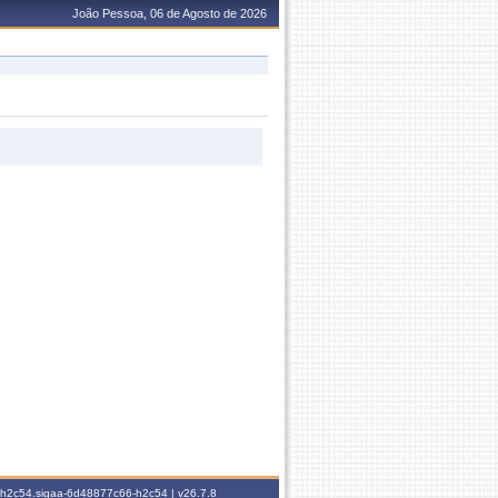
João Pessoa, 06 de Agosto de 2026
6-h2c54.sigaa-6d48877c66-h2c54 |
v26.7.8