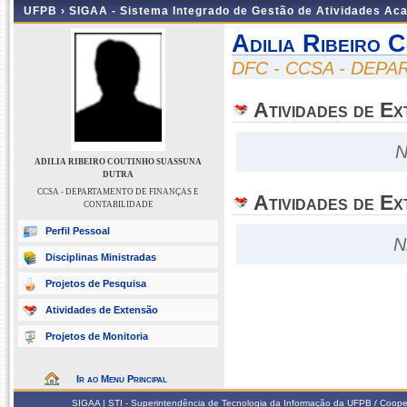
UFPB ›
SIGAA - Sistema Integrado de Gestão de Atividades Ac
Adilia Ribeiro 
DFC - CCSA - DEP
Atividades de E
N
ADILIA RIBEIRO COUTINHO SUASSUNA
DUTRA
CCSA - DEPARTAMENTO DE FINANÇAS E
Atividades de Ex
CONTABILIDADE
Perfil Pessoal
N
Disciplinas Ministradas
Projetos de Pesquisa
Atividades de Extensão
Projetos de Monitoria
Ir ao Menu Principal
SIGAA | STI - Superintendência de Tecnologia da Informação da UFPB / Coope