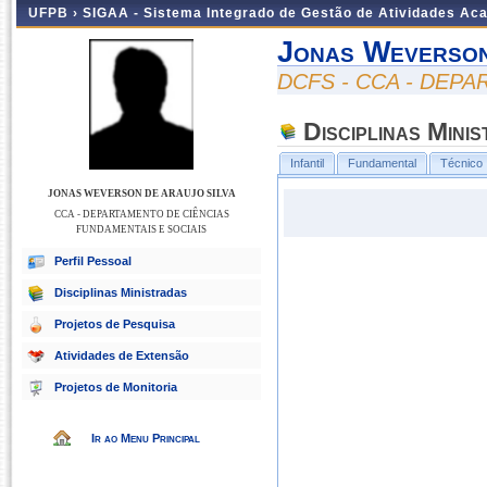
UFPB ›
SIGAA - Sistema Integrado de Gestão de Atividades Ac
Jonas Weverson
DCFS - CCA - DEP
Disciplinas Mini
Infantil
Fundamental
Técnico
JONAS WEVERSON DE ARAUJO SILVA
CCA - DEPARTAMENTO DE CIÊNCIAS
FUNDAMENTAIS E SOCIAIS
Perfil Pessoal
Disciplinas Ministradas
Projetos de Pesquisa
Atividades de Extensão
Projetos de Monitoria
Ir ao Menu Principal