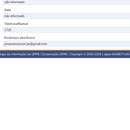
não informado
Sala
não informado
Telefone/Ramal
1725
Endereço eletrônico
jonasweverson.jw@gmail.com
ologia da Informação da UFPB / Cooperação UFRN - Copyright © 2006-2026 | sigaa-6d48877c6