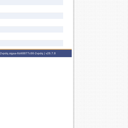
6-2vpdq.sigaa-6d48877c66-2vpdq |
v26.7.8