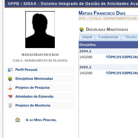
UFPB ›
SIGAA - Sistema Integrado de Gestão de Atividades Ac
Matias Francisco Dias
DFIL - CCHLA - DEPARTAMENTO DE 
Disciplinas Ministradas
Infantil
Fundamental
Técnico
Disciplina
2004.2
MATIAS FRANCISCO DIAS
1402086
TÓPICOS ESPECIAI
CCHLA - DEPARTAMENTO DE FILOSOFIA
2000.2
Perfil Pessoal
1402086
TÓPICOS ESPECIAI
Disciplinas Ministradas
Projetos de Pesquisa
Atividades de Extensão
Projetos de Monitoria
Ir ao Menu Principal