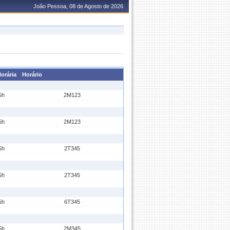
João Pessoa, 08 de Agosto de 2026
orária
Horário
5h
2M123
5h
2M123
5h
2T345
5h
2T345
5h
6T345
5h
2M345