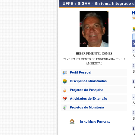
UFPB ›
SIGAA - Sistema Integrado 
H
D
D
2
HEBER PIMENTEL GOMES
S
CT - DEPARTAMENTO DE ENGENHARIA CIVIL E
AMBIENTAL
2
S
Perfil Pessoal
Disciplinas Ministradas
2
S
Projetos de Pesquisa
2
Atividades de Extensão
S
Projetos de Monitoria
2
S
Ir ao Menu Principal
2
S