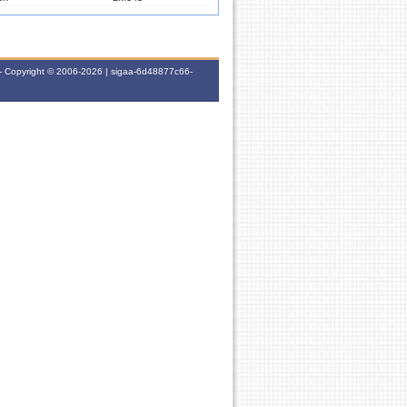
5h
6T345
- Copyright © 2006-2026 | sigaa-6d48877c66-
5h
7M345
5h
4M234
5h
6M234
5h
5M345
5h
5M123
5h
3M234
5h
5M123