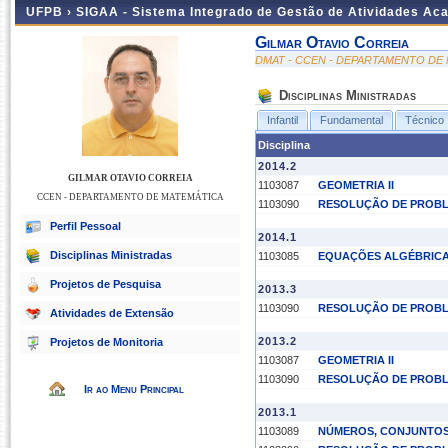
UFPB ›
SIGAA - Sistema Integrado de Gestão de Atividades Ac
Gilmar Otavio Correia
DMAT - CCEN - DEPARTAMENTO DE
Disciplinas Ministradas
Infantil
Fundamental
Técnico
Disciplina
2014.2
GILMAR OTAVIO CORREIA
1103087
GEOMETRIA II
CCEN - DEPARTAMENTO DE MATEMÁTICA
1103090
RESOLUÇÃO DE PROB
Perfil Pessoal
2014.1
Disciplinas Ministradas
1103085
EQUAÇÕES ALGÉBRICA
Projetos de Pesquisa
2013.3
1103090
RESOLUÇÃO DE PROB
Atividades de Extensão
2013.2
Projetos de Monitoria
1103087
GEOMETRIA II
1103090
RESOLUÇÃO DE PROB
Ir ao Menu Principal
2013.1
1103089
NÚMEROS, CONJUNTOS