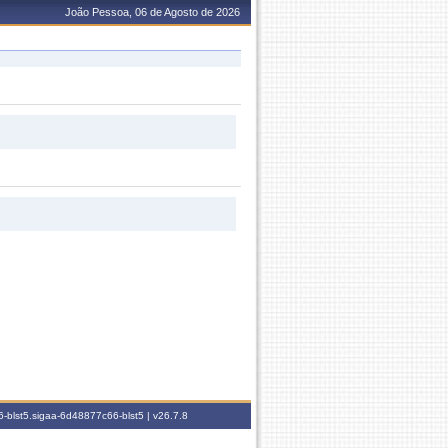
João Pessoa, 06 de Agosto de 2026
-blst5.sigaa-6d48877c66-blst5 |
v26.7.8