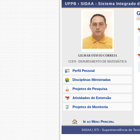
UFPB ›
SIGAA - Sistema Integrado 
G
D
GILMAR OTAVIO CORREIA
CCEN - DEPARTAMENTO DE MATEMÁTICA
Perfil Pessoal
Disciplinas Ministradas
Projetos de Pesquisa
Atividades de Extensão
Projetos de Monitoria
Ir ao Menu Principal
SIGAA | STI - Superintendência de Tec