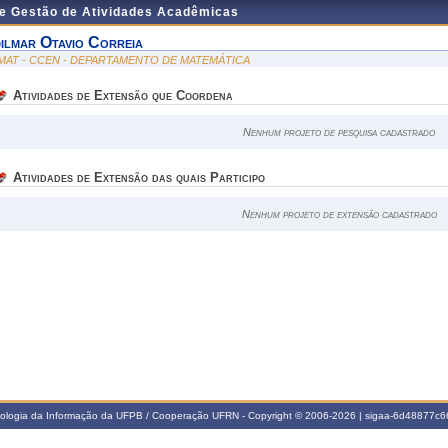
de Gestão de Atividades Acadêmicas
ilmar Otavio Correia
MAT - CCEN - DEPARTAMENTO DE MATEMÁTICA
Atividades de Extensão que Coordena
Nenhum projeto de pesquisa cadastrado
Atividades de Extensão das quais Participo
Nenhum projeto de extensão cadastrado
nologia da Informação da UFPB / Cooperação UFRN - Copyright © 2006-2026 | sigaa-6d48877c66