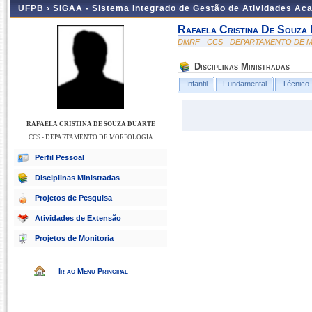
UFPB ›
SIGAA - Sistema Integrado de Gestão de Atividades Ac
Rafaela Cristina De Souza
DMRF - CCS - DEPARTAMENTO DE
Disciplinas Ministradas
Infantil
Fundamental
Técnico
RAFAELA CRISTINA DE SOUZA DUARTE
CCS - DEPARTAMENTO DE MORFOLOGIA
Perfil Pessoal
Disciplinas Ministradas
Projetos de Pesquisa
Atividades de Extensão
Projetos de Monitoria
Ir ao Menu Principal