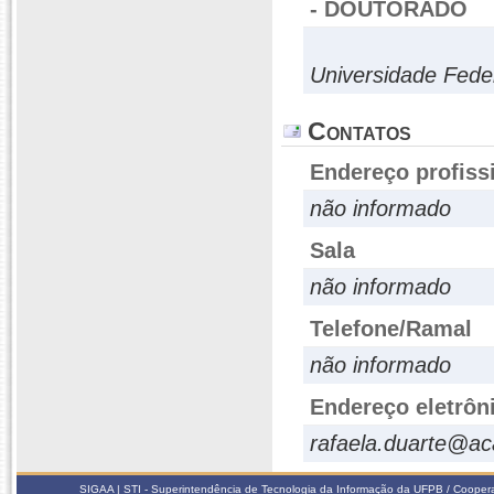
- DOUTORADO
Universidade Fede
Contatos
Endereço profiss
não informado
Sala
não informado
Telefone/Ramal
não informado
Endereço eletrôn
rafaela.duarte@ac
SIGAA | STI - Superintendência de Tecnologia da Informação da UFPB / Coope