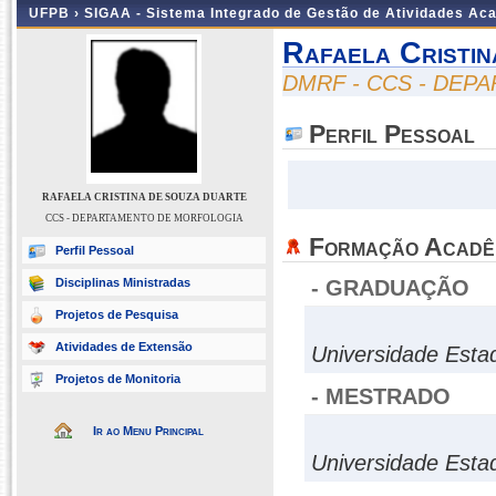
UFPB ›
SIGAA - Sistema Integrado de Gestão de Atividades Ac
Rafaela Cristi
DMRF - CCS - DE
Perfil Pessoal
RAFAELA CRISTINA DE SOUZA DUARTE
CCS - DEPARTAMENTO DE MORFOLOGIA
Formação Acadê
Perfil Pessoal
Disciplinas Ministradas
- GRADUAÇÃO
Projetos de Pesquisa
Atividades de Extensão
Universidade Esta
Projetos de Monitoria
- MESTRADO
Ir ao Menu Principal
Universidade Esta