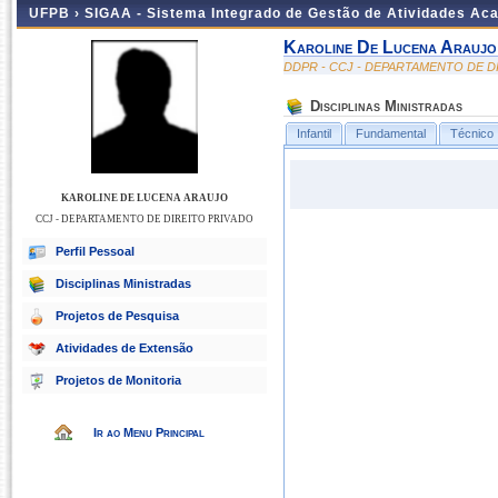
UFPB ›
SIGAA - Sistema Integrado de Gestão de Atividades Ac
Karoline De Lucena Araujo
DDPR - CCJ - DEPARTAMENTO DE D
Disciplinas Ministradas
Infantil
Fundamental
Técnico
KAROLINE DE LUCENA ARAUJO
CCJ - DEPARTAMENTO DE DIREITO PRIVADO
Perfil Pessoal
Disciplinas Ministradas
Projetos de Pesquisa
Atividades de Extensão
Projetos de Monitoria
Ir ao Menu Principal