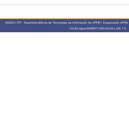
SIGAA | STI - Superintendência de Tecnologia da Informação da UFPB / Cooperação UFRN 
h2c54.sigaa-6d48877c66-h2c54 |
v26.7.8