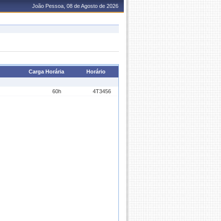
João Pessoa, 08 de Agosto de 2026
Carga Horária
Horário
60h
4T3456