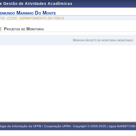
de Gestão de Atividades Acadêmicas
dmundo Marinho Do Monte
FIS - CCEN - DEPARTAMENTO DE FÍSICA
Projetos de Monitoria
Nenhum projeto de monitoria cadastrado
ologia da Informação da UFPB / Cooperação UFRN - Copyright © 2006-2026 | sigaa-6d48877c6