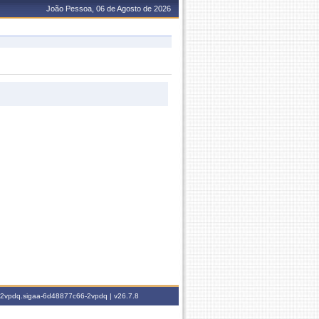
João Pessoa, 06 de Agosto de 2026
6-2vpdq.sigaa-6d48877c66-2vpdq |
v26.7.8