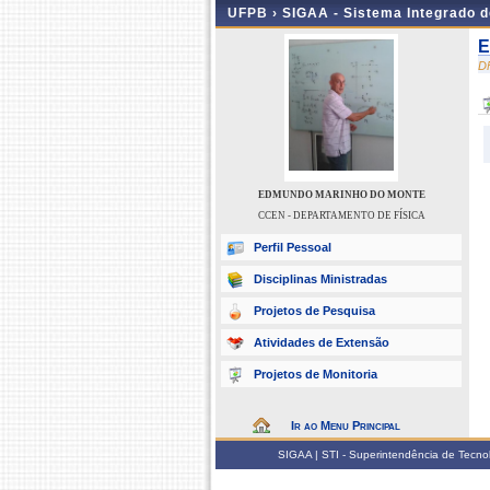
UFPB ›
SIGAA - Sistema Integrado 
E
D
EDMUNDO MARINHO DO MONTE
CCEN - DEPARTAMENTO DE FÍSICA
Perfil Pessoal
Disciplinas Ministradas
Projetos de Pesquisa
Atividades de Extensão
Projetos de Monitoria
Ir ao Menu Principal
SIGAA | STI - Superintendência de Tecn