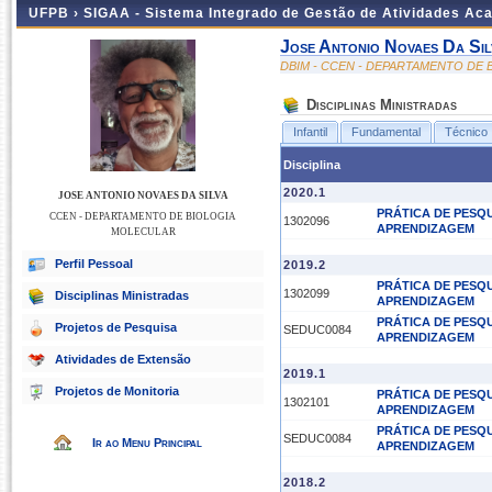
UFPB ›
SIGAA - Sistema Integrado de Gestão de Atividades Ac
Jose Antonio Novaes Da Sil
DBIM - CCEN - DEPARTAMENTO DE
Disciplinas Ministradas
Infantil
Fundamental
Técnico
Disciplina
2020.1
JOSE ANTONIO NOVAES DA SILVA
PRÁTICA DE PESQU
CCEN - DEPARTAMENTO DE BIOLOGIA
1302096
APRENDIZAGEM
MOLECULAR
Perfil Pessoal
2019.2
PRÁTICA DE PESQU
1302099
Disciplinas Ministradas
APRENDIZAGEM
PRÁTICA DE PESQU
Projetos de Pesquisa
SEDUC0084
APRENDIZAGEM
Atividades de Extensão
2019.1
Projetos de Monitoria
PRÁTICA DE PESQU
1302101
APRENDIZAGEM
PRÁTICA DE PESQU
SEDUC0084
Ir ao Menu Principal
APRENDIZAGEM
2018.2