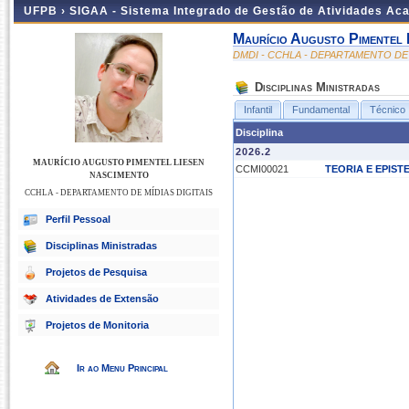
UFPB ›
SIGAA - Sistema Integrado de Gestão de Atividades Ac
Maurício Augusto Pimentel 
DMDI - CCHLA - DEPARTAMENTO DE 
Disciplinas Ministradas
Infantil
Fundamental
Técnico
Disciplina
2026.2
MAURÍCIO AUGUSTO PIMENTEL LIESEN
CCMI00021
TEORIA E EPIS
NASCIMENTO
CCHLA - DEPARTAMENTO DE MÍDIAS DIGITAIS
Perfil Pessoal
Disciplinas Ministradas
Projetos de Pesquisa
Atividades de Extensão
Projetos de Monitoria
Ir ao Menu Principal