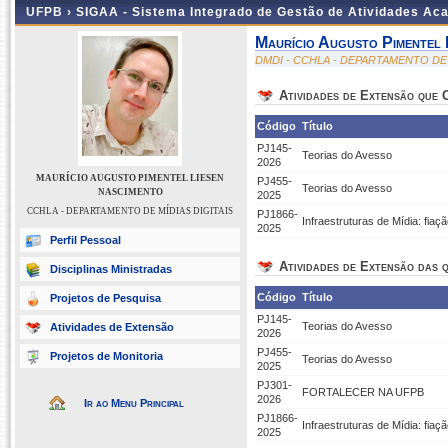
UFPB ›
SIGAA - Sistema Integrado de Gestão de Atividades Ac
Maurício Augusto Pimentel 
DMDI - CCHLA - DEPARTAMENTO DE 
Atividades de Extensão que
Código
Título
PJ145-
Teorias do Avesso
2026
MAURÍCIO AUGUSTO PIMENTEL LIESEN
PJ455-
Teorias do Avesso
NASCIMENTO
2025
CCHLA - DEPARTAMENTO DE MÍDIAS DIGITAIS
PJ1866-
Infraestruturas de Mídia: fia
2025
Perfil Pessoal
Atividades de Extensão das q
Disciplinas Ministradas
Código
Título
Projetos de Pesquisa
PJ145-
Teorias do Avesso
Atividades de Extensão
2026
PJ455-
Projetos de Monitoria
Teorias do Avesso
2025
PJ301-
FORTALECER NA UFPB
2026
Ir ao Menu Principal
PJ1866-
Infraestruturas de Mídia: fia
2025