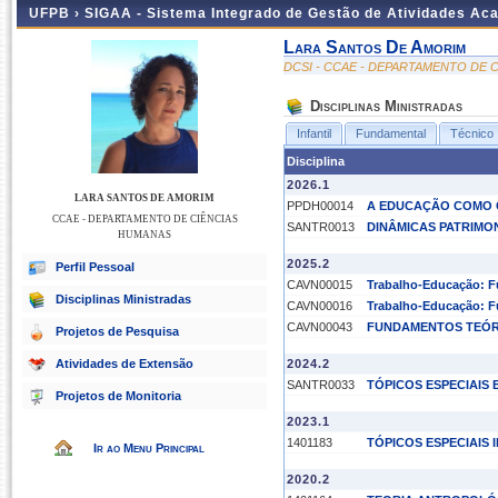
UFPB ›
SIGAA - Sistema Integrado de Gestão de Atividades Ac
Lara Santos De Amorim
DCSI - CCAE - DEPARTAMENTO DE 
Disciplinas Ministradas
Infantil
Fundamental
Técnico
Disciplina
2026.1
LARA SANTOS DE AMORIM
PPDH00014
A EDUCAÇÃO COMO 
CCAE - DEPARTAMENTO DE CIÊNCIAS
SANTR0013
DINÂMICAS PATRIMO
HUMANAS
2025.2
Perfil Pessoal
CAVN00015
Trabalho-Educação: Fu
Disciplinas Ministradas
CAVN00016
Trabalho-Educação: Fu
CAVN00043
FUNDAMENTOS TEÓRI
Projetos de Pesquisa
Atividades de Extensão
2024.2
SANTR0033
TÓPICOS ESPECIAIS
Projetos de Monitoria
2023.1
1401183
TÓPICOS ESPECIAIS I
Ir ao Menu Principal
2020.2