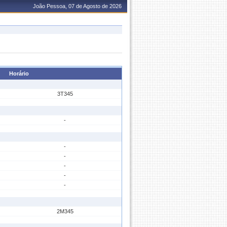
João Pessoa, 07 de Agosto de 2026
Horário
3T345
-
-
-
-
-
-
2M345