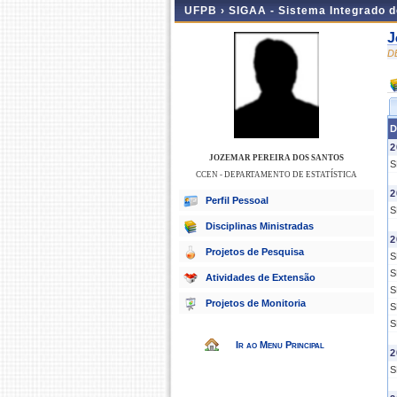
UFPB ›
SIGAA - Sistema Integrado 
J
D
D
2
JOZEMAR PEREIRA DOS SANTOS
S
CCEN - DEPARTAMENTO DE ESTATÍSTICA
2
Perfil Pessoal
S
Disciplinas Ministradas
2
Projetos de Pesquisa
S
S
Atividades de Extensão
S
Projetos de Monitoria
S
S
Ir ao Menu Principal
2
S