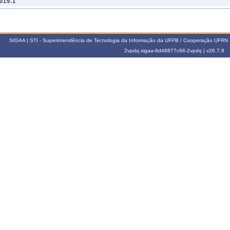
019.1
MDSA0033
PROJETO DE PESQUISA DE MESTRADO
90h
018.3
MDSA0033
PROJETO DE PESQUISA DE MESTRADO
60h
SIGAA | STI - Superintendência de Tecnologia da Informação da UFPB / Cooperação UFRN 
MDSA0033
PROJETO DE PESQUISA DE MESTRADO
60h
2vpdq.sigaa-6d48877c66-2vpdq |
v26.7.8
MDSA0033
PROJETO DE PESQUISA DE MESTRADO
60h
018.2
603013
TE - TOPICOS ESPECIAIS SAUDE PUBLICA III
45h
017.3
108052
TE - TOPICOS ESPECIAIS EM DECISAO III
45h
MDSA0033
PROJETO DE PESQUISA DE MESTRADO
45h
MDSA0033
PROJETO DE PESQUISA DE MESTRADO
45h
016.3
MDSA0033
PROJETO DE PESQUISA DE MESTRADO
45h
008.1
602047
BIOESTATÍSTICA
0h
602063
BIOESTATÍSTICA
0h
006.2
602047
BIOESTATÍSTICA
0h