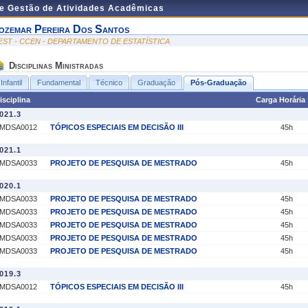
de Gestão de Atividades Acadêmicas
ozemar Pereira Dos Santos
EST - CCEN - DEPARTAMENTO DE ESTATÍSTICA
Disciplinas Ministradas
Infantil
Fundamental
Técnico
Graduação
Pós-Graduação
isciplina
Carga Horária
021.3
MDSA0012
TÓPICOS ESPECIAIS EM DECISÃO III
45h
021.1
MDSA0033
PROJETO DE PESQUISA DE MESTRADO
45h
020.1
MDSA0033
PROJETO DE PESQUISA DE MESTRADO
45h
MDSA0033
PROJETO DE PESQUISA DE MESTRADO
45h
MDSA0033
PROJETO DE PESQUISA DE MESTRADO
45h
MDSA0033
PROJETO DE PESQUISA DE MESTRADO
45h
MDSA0033
PROJETO DE PESQUISA DE MESTRADO
45h
019.3
MDSA0012
TÓPICOS ESPECIAIS EM DECISÃO III
45h