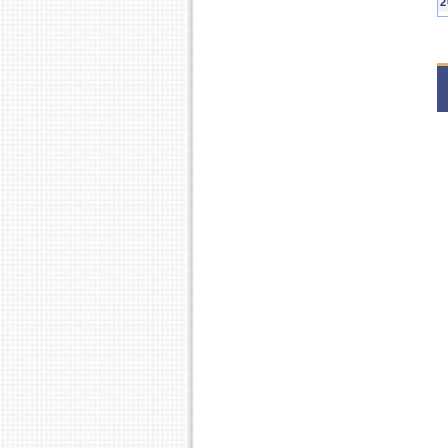
2
S
2
S
S
S
2
1
2
1
S
S
2
S
2
1
1
2
1